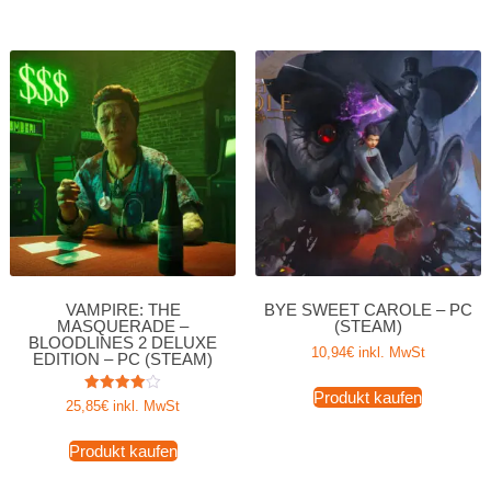
VAMPIRE: THE
BYE SWEET CAROLE – PC
MASQUERADE –
(STEAM)
BLOODLINES 2 DELUXE
10,94
€
inkl. MwSt
EDITION – PC (STEAM)
Produkt kaufen
Bewertet
25,85
€
inkl. MwSt
mit
4.00
von 5
Produkt kaufen