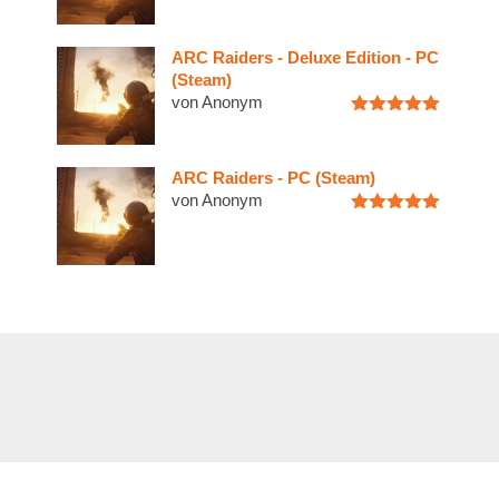
mit
5
von
5
ARC Raiders - Deluxe Edition - PC
(Steam)
von Anonym
Bewertet
mit
5
von
5
ARC Raiders - PC (Steam)
von Anonym
Bewertet
mit
5
von
5