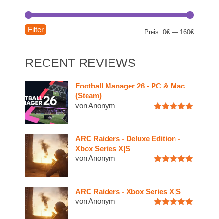
Filter
Preis:
0€
—
160€
RECENT REVIEWS
Football Manager 26 - PC & Mac
(Steam)
von Anonym
Bewertet
mit
5
von
5
ARC Raiders - Deluxe Edition -
Xbox Series X|S
von Anonym
Bewertet
mit
5
von
5
ARC Raiders - Xbox Series X|S
von Anonym
Bewertet