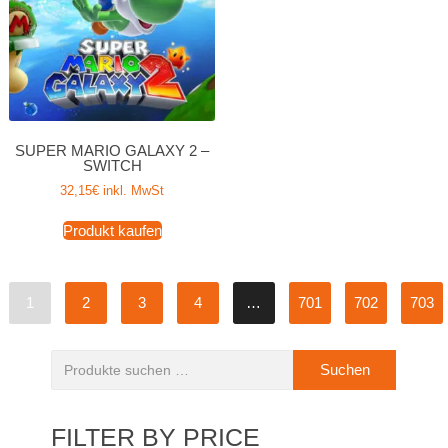
SUPER MARIO GALAXY 2 –
SWITCH
32,15
€
inkl. MwSt
Produkt kaufen
1
2
3
4
…
701
702
703
Suchen
FILTER BY PRICE