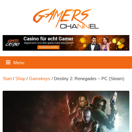
Menu
Start
/
Shop
/
Gamekeys
/ Destiny 2: Renegades – PC (Steam)