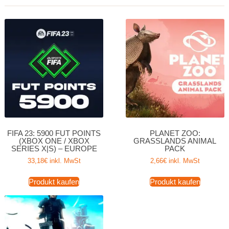
FIFA 23: 5900 FUT POINTS
PLANET ZOO:
(XBOX ONE / XBOX
GRASSLANDS ANIMAL
SERIES X|S) – EUROPE
PACK
33,18
€
inkl. MwSt
2,66
€
inkl. MwSt
Produkt kaufen
Produkt kaufen