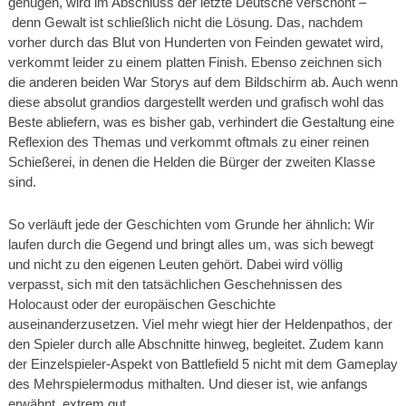
genügen, wird im Abschluss der letzte Deutsche verschont –
denn Gewalt ist schließlich nicht die Lösung. Das, nachdem
vorher durch das Blut von Hunderten von Feinden gewatet wird,
verkommt leider zu einem platten Finish. Ebenso zeichnen sich
die anderen beiden War Storys auf dem Bildschirm ab. Auch wenn
diese absolut grandios dargestellt werden und grafisch wohl das
Beste abliefern, was es bisher gab, verhindert die Gestaltung eine
Reflexion des Themas und verkommt oftmals zu einer reinen
Schießerei, in denen die Helden die Bürger der zweiten Klasse
sind.
So verläuft jede der Geschichten vom Grunde her ähnlich: Wir
laufen durch die Gegend und bringt alles um, was sich bewegt
und nicht zu den eigenen Leuten gehört. Dabei wird völlig
verpasst, sich mit den tatsächlichen Geschehnissen des
Holocaust oder der europäischen Geschichte
auseinanderzusetzen. Viel mehr wiegt hier der Heldenpathos, der
den Spieler durch alle Abschnitte hinweg, begleitet. Zudem kann
der Einzelspieler-Aspekt von Battlefield 5 nicht mit dem Gameplay
des Mehrspielermodus mithalten. Und dieser ist, wie anfangs
erwähnt, extrem gut.