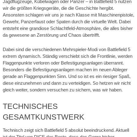
Jagdflugzeuge, Kübelwagen oder Panzer – in Battlefield 5 nutzen
wir die größten Kriegsgeräte, die die Geschichte hergibt.
Ansonsten schlagen wir uns je nach Klasse mit Maschinenpistole,
Gewehr, Panzerfaust oder Spaten durch die virtuelle Welt. Dabei
entsteht eine grandiose Schlachtfeld-Atmosphäre, die alles bisher
da gewesene an Zerstörung und Chaos übertrifft.
Dabei sind die verschiedenen Mehrspieler-Modi von Battlefield 5
extrem dynamisch. Ständig verschiebt sich die Frontlinie, werden
Flaggenpunkte verloren oder Befestigungsanlagen überrannt.
Besonders die Befestigungsanlagen machen im neuen Ableger
gerade an Flaggenpunkten Sinn. Und so ist es ein riesiger Spaß,
diese einzunehmen und dann zu verteidigen. So hetzen wir nicht
gleich weiter, sondern versuchen zu sichern, was wir haben.
TECHNISCHES
GESAMTKUNSTWERK
Technisch zeigt sich Battlefield 5 absolut beeindruckend. Aktuell
ist der Titel von DICE das Beste, dass das Genre bisher